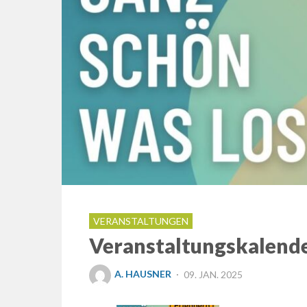
VERANSTALTUNGEN
Veranstaltungskalend
POSTED
A. HAUSNER
09. JAN. 2025
ON