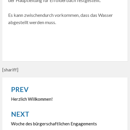
der Hauptleitung für Effolderbach festgestellt.
Es kann zwischendurch vorkommen, dass das Wasser
abgestellt werden muss.
[shariff]
PREV
Beitragsnavigation
Herzlich Willkommen!
NEXT
Woche des bürgerschaftlichen Engagements