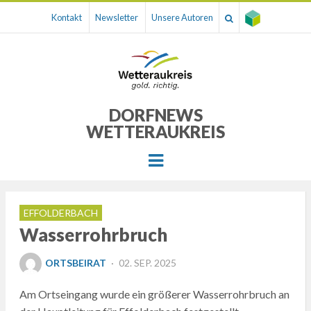
Kontakt
Newsletter
Unsere Autoren
DORFNEWS
WETTERAUKREIS
Menu
EFFOLDERBACH
Wasserrohrbruch
POSTED
ORTSBEIRAT
02. SEP. 2025
ON
Am Ortseingang wurde ein größerer Wasserrohrbruch an