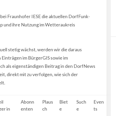
 bei Fraunhofer IESE die aktuellen DorfFunk-
App und ihre Nutzung im Wetteraukreis
ell stetig wächst, werden wir die daraus
n Einträgen im BürgerGIS sowie im
h als eigenständigen Beitrag in den DorfNews
it, direkt mit zu verfolgen, wie sich der
lt.
il
Abonn
Plaus
Biet
Such
Even
N
er in
enten
ch
e
e
ts
s