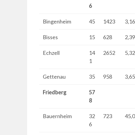
6
Bingenheim
45
1423
3,1
Bisses
15
628
2,3
Echzell
14
2652
5,3
1
Gettenau
35
958
3,6
Friedberg
57
8
Bauernheim
32
723
45,
6