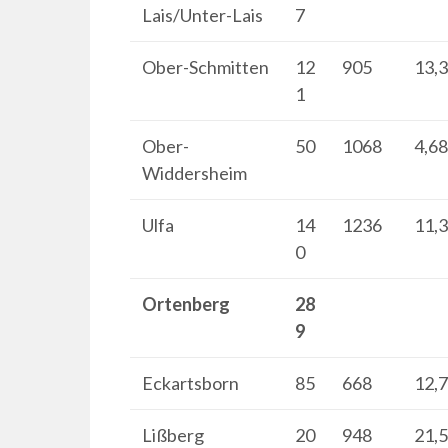
Lais/Unter-Lais
7
Ober-Schmitten
12
905
13,
1
Ober-
50
1068
4,6
Widdersheim
Ulfa
14
1236
11,
0
Ortenberg
28
9
Eckartsborn
85
668
12,
Lißberg
20
948
21,