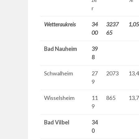
r
Wetteraukreis
34
3237
1,0
00
65
Bad Nauheim
39
8
Schwalheim
27
2073
13,
9
Wisselsheim
11
865
13,
9
Bad Vilbel
34
0