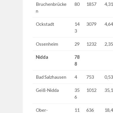
Bruchenbrücke
80
1857
4,3
n
Ockstadt
14
3079
4,6
3
Ossenheim
29
1232
2,3
Nidda
78
8
Bad Salzhausen
4
753
0,5
Geiß-Nidda
35
1012
35,
6
Ober-
11
636
18,