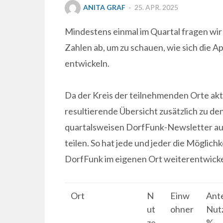
POSTED
ANITA GRAF
25. APR. 2025
ON
Mindestens einmal im Quartal fragen wir
Zahlen ab, um zu schauen, wie sich die 
entwickeln.
Da der Kreis der teilnehmenden Orte aktu
resultierende Übersicht zusätzlich zu de
quartalsweisen DorfFunk-Newsletter auc
teilen. So hat jede und jeder die Möglichke
DorfFunk im eigenen Ort weiterentwicke
Ort
N
Einw
Ante
ut
ohner
Nutz
ze
%