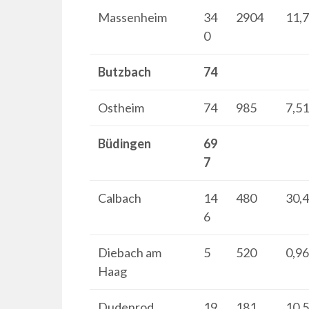
Massenheim
34
2904
11,
0
Butzbach
74
Ostheim
74
985
7,5
Büdingen
69
7
Calbach
14
480
30,
6
Diebach am
5
520
0,9
Haag
Dudenrod
19
181
10,