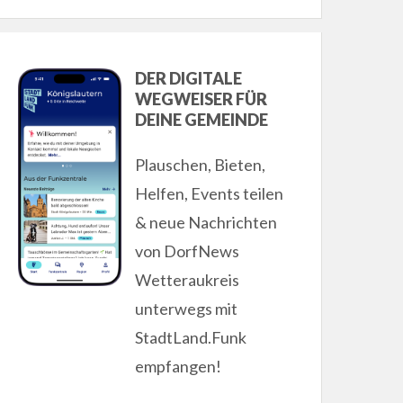
2
DER DIGITALE
WEGWEISER FÜR
DEINE GEMEINDE
Plauschen, Bieten,
Helfen, Events teilen
& neue Nachrichten
von DorfNews
Wetteraukreis
unterwegs mit
StadtLand.Funk
empfangen!