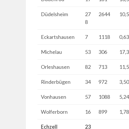
Düdelsheim
27
2644
10,
8
Eckartshausen
7
1118
0,6
Michelau
53
306
17,
Orleshausen
82
713
11,
Rinderbügen
34
972
3,5
Vonhausen
57
1088
5,2
Wolferborn
16
899
1,7
Echzell
23