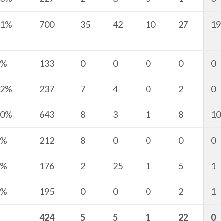
51%
700
35
42
10
27
19
3%
133
0
0
0
0
0
32%
237
7
4
0
2
0
50%
643
8
3
1
8
10
0%
212
8
0
0
0
0
4%
176
2
25
1
5
1
8%
195
0
0
0
2
1
424
5
5
1
22
0