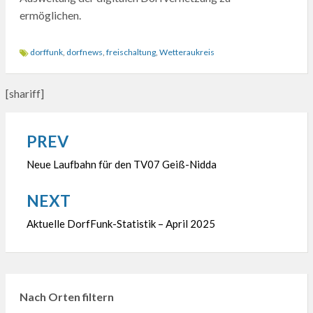
ermöglichen.
dorffunk
,
dorfnews
,
freischaltung
,
Wetteraukreis
[shariff]
PREV
Beitragsnavigation
Neue Laufbahn für den TV07 Geiß-Nidda
NEXT
Aktuelle DorfFunk-Statistik – April 2025
Nach Orten filtern