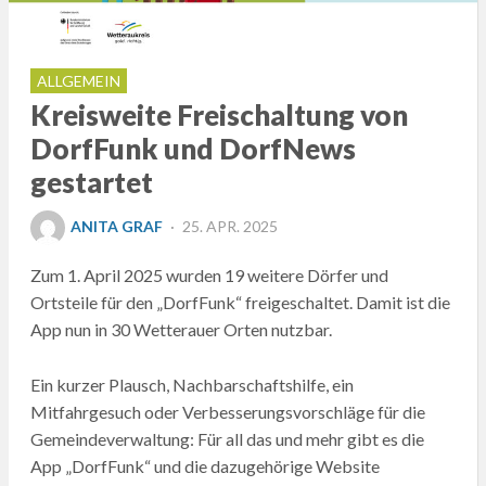
ALLGEMEIN
Kreisweite Freischaltung von
DorfFunk und DorfNews
gestartet
POSTED
ANITA GRAF
25. APR. 2025
ON
Zum 1. April 2025 wurden 19 weitere Dörfer und
Ortsteile für den „DorfFunk“ freigeschaltet. Damit ist die
App nun in 30 Wetterauer Orten nutzbar.
Ein kurzer Plausch, Nachbarschaftshilfe, ein
Mitfahrgesuch oder Verbesserungsvorschläge für die
Gemeindeverwaltung: Für all das und mehr gibt es die
App „DorfFunk“ und die dazugehörige Website