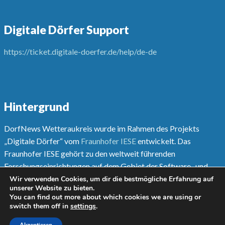
Digitale Dörfer Support
https://ticket.digitale-doerfer.de/help/de-de
Hintergrund
DorfNews Wetteraukreis wurde im Rahmen des Projekts
„Digitale Dörfer“ vom
Fraunhofer IESE
entwickelt. Das
Fraunhofer IESE gehört zu den weltweit führenden
Forschungseinrichtungen auf dem Gebiet der Software- und
Systementwicklungsmethoden.
Wir verwenden Cookies, um dir die bestmögliche Erfahrung auf
unserer Website zu bieten.
You can find out more about which cookies we are using or
Mehr unter
www.digitale-doerfer.de
switch them off in
settings
.