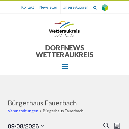
Kontakt
Newsletter
Unsere Autoren
DORFNEWS
WETTERAUKREIS
Menu
Bürgerhaus Fauerbach
Veranstaltungen
Bürgerhaus Fauerbach
Veranstaltungen
09/08/2026
Veranst
Ver
SUCHE
MONA