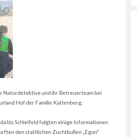
ie Naturdetektive und ihr Betreuerteam bei
rland Hof der Familie Kattenberg.
a bis Schleifeld folgten einige Informationen
urften den stattlichen Zuchtbullen „Egon“