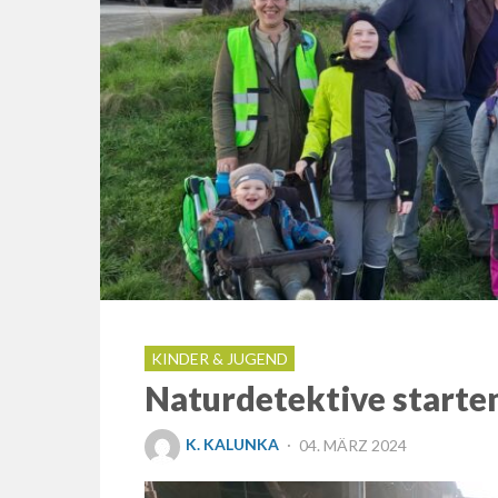
KINDER & JUGEND
Naturdetektive starten
POSTED
K. KALUNKA
04. MÄRZ 2024
ON