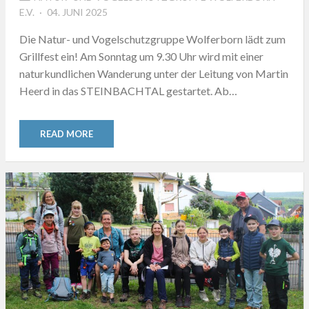
POSTED
E.V.
04. JUNI 2025
ON
Die Natur- und Vogelschutzgruppe Wolferborn lädt zum
Grillfest ein! Am Sonntag um 9.30 Uhr wird mit einer
naturkundlichen Wanderung unter der Leitung von Martin
Heerd in das STEINBACHTAL gestartet. Ab…
READ MORE