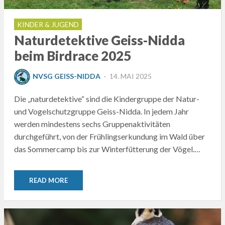
KINDER & JUGEND
Naturdetektive Geiss-Nidda
beim Birdrace 2025
POSTED
NVSG GEISS-NIDDA
14. MAI 2025
ON
Die „naturdetektive“ sind die Kindergruppe der Natur-
und Vogelschutzgruppe Geiss-Nidda. In jedem Jahr
werden mindestens sechs Gruppenaktivitäten
durchgeführt, von der Frühlingserkundung im Wald über
das Sommercamp bis zur Winterfütterung der Vögel.…
READ MORE