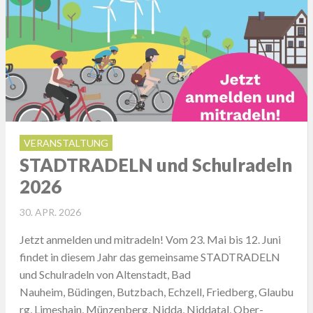
VERANSTALTUNG
STADTRADELN und Schulradeln
2026
POSTED
30. APR. 2026
ON
Jetzt anmelden und mitradeln! Vom 23. Mai bis 12. Juni
findet in diesem Jahr das gemeinsame STADTRADELN
und Schulradeln von Altenstadt, Bad
Nauheim, Büdingen, Butzbach, Echzell, Friedberg, Glaubu
rg, Limeshain, Münzenberg, Nidda, Niddatal, Ober-