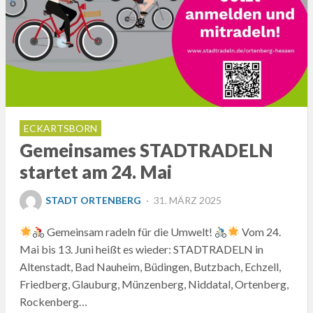
ECKARTSBORN
Gemeinsames STADTRADELN
startet am 24. Mai
POSTED
STADT ORTENBERG
31. MÄRZ 2025
ON
Gemeinsam radeln für die Umwelt!
Vom 24.
Mai bis 13. Juni heißt es wieder: STADTRADELN in
Altenstadt, Bad Nauheim, Büdingen, Butzbach, Echzell,
Friedberg, Glauburg, Münzenberg, Niddatal, Ortenberg,
Rockenberg…