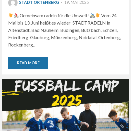
POSTED
STADT ORTENBERG
19. MAI 2025
ON
Gemeinsam radeln für die Umwelt!
Vom 24.
Mai bis 13. Juni heißt es wieder: STADTRADELN in
Altenstadt, Bad Nauheim, Büdingen, Butzbach, Echzell,
Friedberg, Glauburg, Münzenberg, Niddatal, Ortenberg,
Rockenberg…
READ MORE