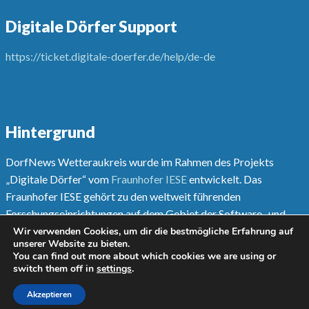
Digitale Dörfer Support
https://ticket.digitale-doerfer.de/help/de-de
Hintergrund
DorfNews Wetteraukreis wurde im Rahmen des Projekts
„Digitale Dörfer“ vom
Fraunhofer IESE
entwickelt. Das
Fraunhofer IESE gehört zu den weltweit führenden
Forschungseinrichtungen auf dem Gebiet der Software- und
Systementwicklungsmethoden.
Wir verwenden Cookies, um dir die bestmögliche Erfahrung auf
unserer Website zu bieten.
You can find out more about which cookies we are using or
Mehr unter
www.digitale-doerfer.de
switch them off in
settings
.
Akzeptieren