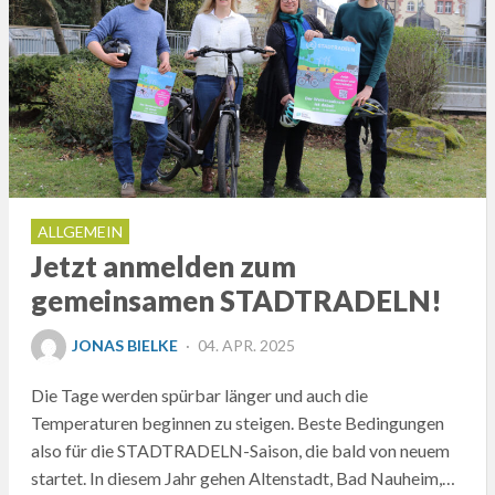
ALLGEMEIN
Jetzt anmelden zum
gemeinsamen STADTRADELN!
POSTED
JONAS BIELKE
04. APR. 2025
ON
Die Tage werden spürbar länger und auch die
Temperaturen beginnen zu steigen. Beste Bedingungen
also für die STADTRADELN-Saison, die bald von neuem
startet. In diesem Jahr gehen Altenstadt, Bad Nauheim,…